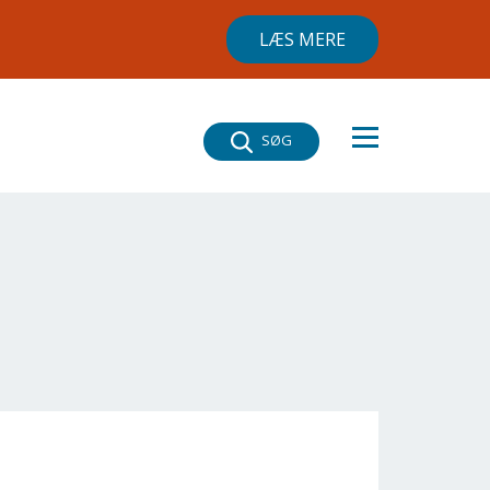
LÆS MERE
×
SØG