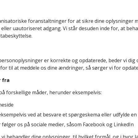
nisatoriske foranstaltninger for at sikre dine oplysninger mo
 eller uautoriseret adgang. Vi står desuden inde for, at beha
atabeskyttelse.
 personoplysninger er korrekte og opdaterede, beder vi dig
r til at meddele os dine ændringer, så sørger vi for opdate
 fra
på forskellige måder, herunder eksempelvis:
meside
, eksempelvis ved at besvare et spørgeskema eller udfylde 
 følger os på sociale medier, såsom Facebook og LinkedIn
i behandler dine oplysninger, til hvilket formål, og i hvor l