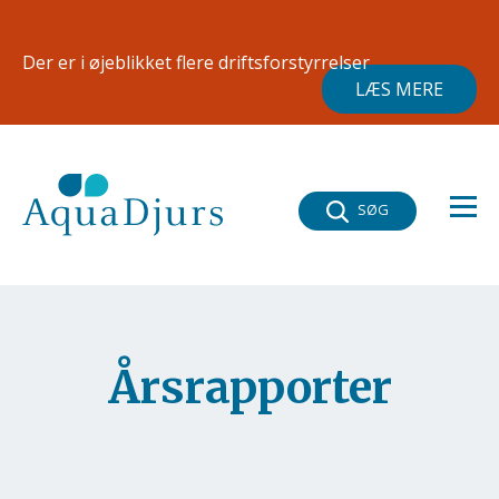
Gå til hovedindhold
×
Der er i øjeblikket flere driftsforstyrrelser
LÆS MERE
SØG
Årsrapporter