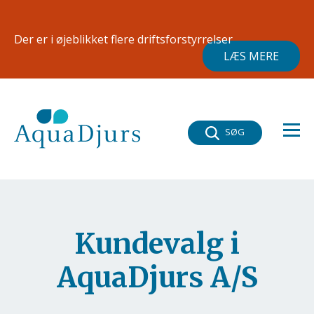
Gå til hovedindhold
×
Der er i øjeblikket flere driftsforstyrrelser
LÆS MERE
SØG
Kundevalg i
AquaDjurs A/S